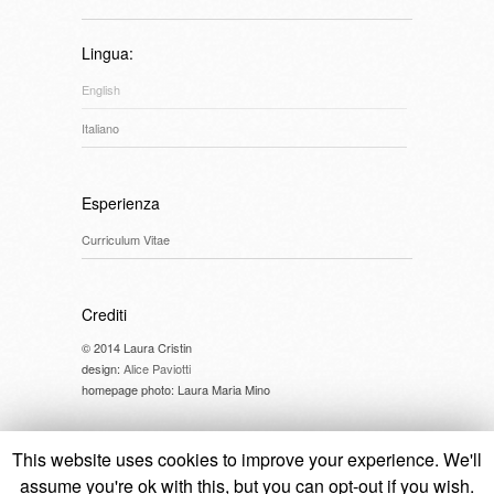
Lingua:
English
Italiano
Esperienza
Curriculum Vitae
Crediti
© 2014 Laura Cristin
design:
Alice Paviotti
homepage photo: Laura Maria Mino
This website uses cookies to improve your experience. We'll
assume you're ok with this, but you can opt-out if you wish.
© 2014 Laura Cristin //
cookie policy